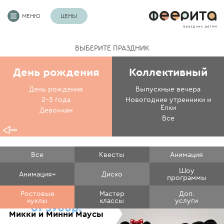
МЕНЮ
ЦЕНЫ
ВЫБЕРИТЕ ПРАЗДНИК
День рождения
Коллективный
День рождения
Выпускные вечера
2-3 года
Новогодние утренники и
Ёлки
Девочкам
Все
Все
Квесты
Анимация
Шоу
Анимация+
Диско
программы
Ростовые
Мастер
Доп.
куклы
классы
услуги
от 5900р.
Микки и Минни Маусы