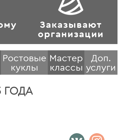
ому
Заказывают
у
организации
Ростовые
Мастер
Доп.
куклы
классы
услуги
3 ГОДА