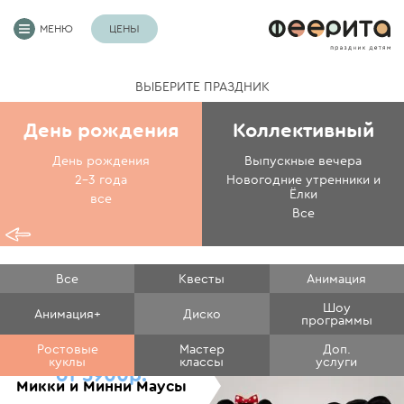
МЕНЮ
ЦЕНЫ
ВЫБЕРИТЕ ПРАЗДНИК
День рождения
Коллективный
День рождения
Выпускные вечера
2-3 года
Новогодние утренники и
Ёлки
все
Все
Все
Квесты
Анимация
Шоу
Анимация+
Диско
программы
Ростовые
Мастер
Доп.
куклы
классы
услуги
от 5900р.
Микки и Минни Маусы