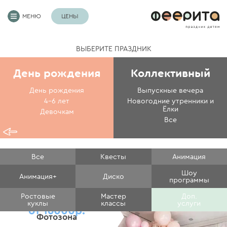
МЕНЮ
ЦЕНЫ
ВЫБЕРИТЕ ПРАЗДНИК
День рождения
Коллективный
День рождения
Выпускные вечера
4-6 лет
Новогодние утренники и
Ёлки
Девочкам
Все
Все
Квесты
Анимация
Шоу
Анимация+
Диско
программы
Ростовые
Мастер
Доп.
куклы
классы
услуги
от 16000р.
Фотозона