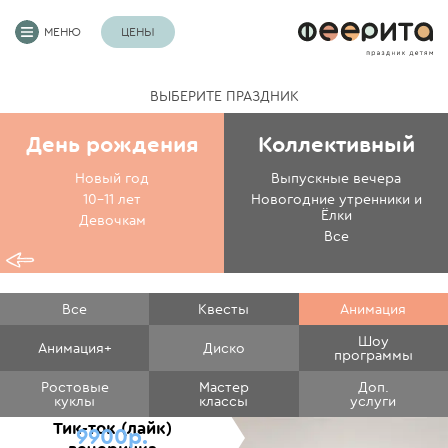
МЕНЮ
ЦЕНЫ
ВЫБЕРИТЕ ПРАЗДНИК
День рождения
Коллективный
Новый год
Выпускные вечера
10-11 лет
Новогодние утренники и
Ёлки
Девочкам
Все
Все
Квесты
Анимация
Шоу
Анимация+
Диско
программы
Ростовые
Мастер
Доп.
куклы
классы
услуги
Тик-ток (лайк)
9900р.