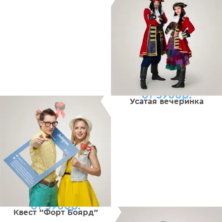
от 5900р.
Усатая вечеринка
от 5900р.
Квест "Форт Боярд"