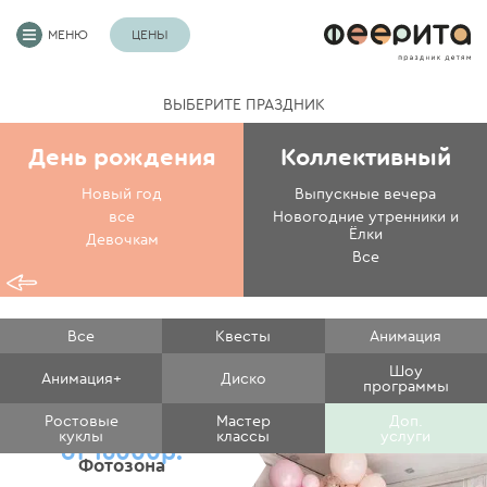
МЕНЮ
ЦЕНЫ
ВЫБЕРИТЕ ПРАЗДНИК
День рождения
Коллективный
Новый год
Выпускные вечера
все
Новогодние утренники и
Ёлки
Девочкам
Все
Все
Квесты
Анимация
Шоу
Анимация+
Диско
программы
Ростовые
Мастер
Доп.
куклы
классы
услуги
от 16000р.
Фотозона