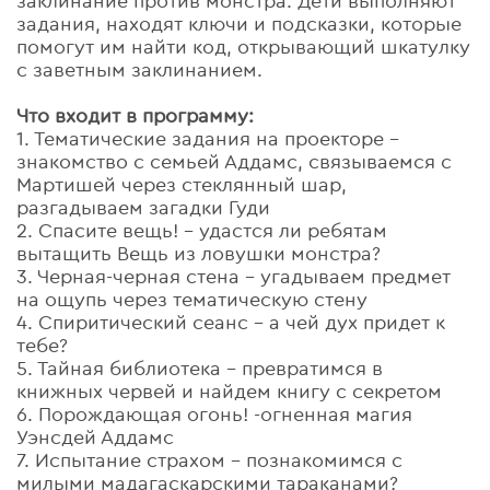
заклинание против монстра. Дети выполняют
задания, находят ключи и подсказки, которые
помогут им найти код, открывающий шкатулку
с заветным заклинанием.
Что входит в программу:
1.
Тематические задания на проекторе -
знакомство с семьей Аддамс, связываемся с
Мартишей через стеклянный шар,
разгадываем загадки Гуди
2.
Спасите вещь! – удастся ли ребятам
вытащить Вещь из ловушки монстра?
3.
Черная-черная стена - угадываем предмет
на ощупь через тематическую стену
4.
Спиритический сеанс – а чей дух придет к
тебе?
5.
Тайная библиотека – превратимся в
книжных червей и найдем книгу с секретом
6.
Порождающая огонь! -огненная магия
Уэнсдей Аддамс
7.
Испытание страхом – познакомимся с
милыми мадагаскарскими тараканами?