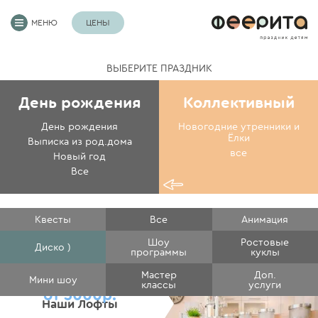
МЕНЮ
ЦЕНЫ
ВЫБЕРИТЕ ПРАЗДНИК
День рождения
Коллективный
День рождения
Новогодние утренники и
Ёлки
Выписка из род.дома
все
Новый год
Все
Квесты
Все
Анимация
Шоу
Ростовые
Диско )
программы
куклы
Мастер
Доп.
Мини шоу
классы
услуги
от 3000р.
Наши Лофты