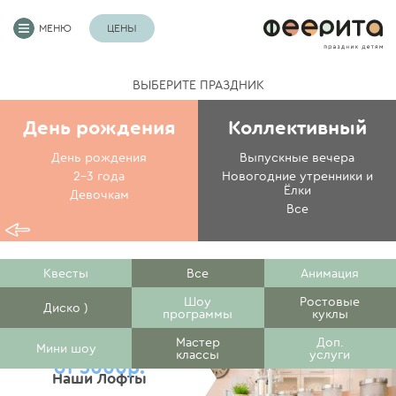
МЕНЮ
ЦЕНЫ
ВЫБЕРИТЕ ПРАЗДНИК
День рождения
Коллективный
День рождения
Выпускные вечера
2-3 года
Новогодние утренники и
Ёлки
Девочкам
Все
Квесты
Все
Анимация
Шоу
Ростовые
Диско )
программы
куклы
Мастер
Доп.
Мини шоу
классы
услуги
от 3000р.
Наши Лофты