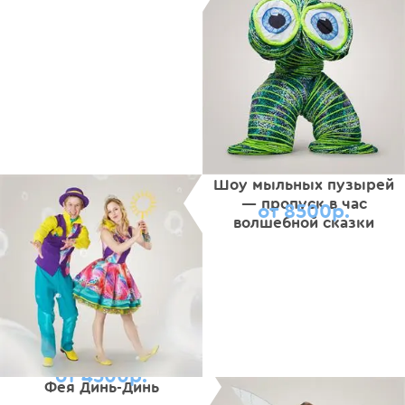
Шоу мыльных пузырей
— пропуск в час
от 8500р.
волшебной сказки
от 4500р.
Фея Динь-Динь