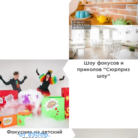
Шоу фокусов и
приколов "Сюрприз
шоу"
Фокусник на детский
от 8500р.