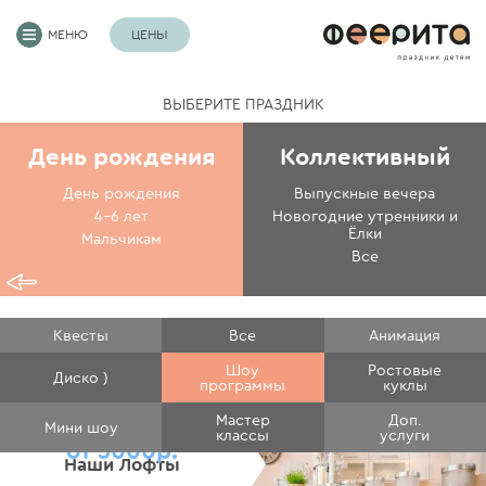
МЕНЮ
ЦЕНЫ
ВЫБЕРИТЕ ПРАЗДНИК
День рождения
Коллективный
День рождения
Выпускные вечера
4-6 лет
Новогодние утренники и
Ёлки
Мальчикам
Все
Квесты
Все
Анимация
Шоу
Ростовые
Диско )
программы
куклы
Мастер
Доп.
Мини шоу
классы
услуги
от 3000р.
Наши Лофты