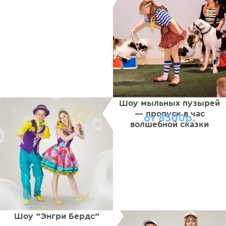
Шоу мыльных пузырей
— пропуск в час
от 8500р.
волшебной сказки
Шоу "Энгри Бердс"