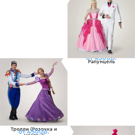
от 4500р.
Рапунцель
Тролли (Розочка и
от 4500р.