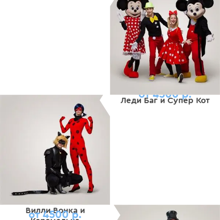
от 4500 р.
Леди Баг и Супер Кот
Вилли Вонка и
от 4500 р.