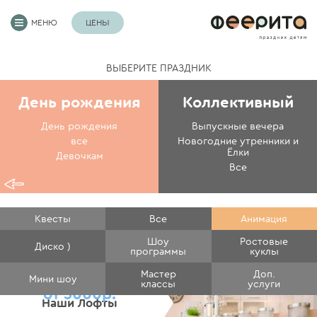
МЕНЮ
ЦЕНЫ
ВЫБЕРИТЕ ПРАЗДНИК
День рождения
Коллективный
День рождения
Выпускные вечера
все
Новогодние утренники и
Ёлки
Девочкам
Все
Квесты
Все
Анимация
Шоу
Ростовые
Диско )
программы
куклы
Мастер
Доп.
Мини шоу
классы
услуги
от 3000р.
Наши Лофты