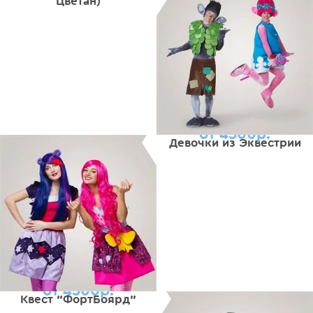
Цветан)
от 4500р.
Девочки из Эквестрии
от 4500р.
Квест "ФортБоярд"