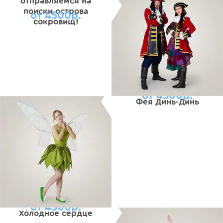
отправляемся на
поиски острова
от 4500р.
сокровищ!
от 4500р.
Фея Динь-Динь
от 4500р.
Холодное сердце