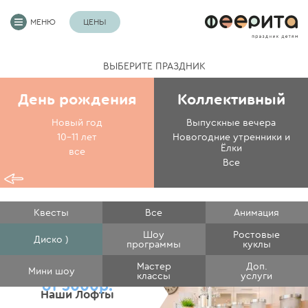
МЕНЮ
ЦЕНЫ
ВЫБЕРИТЕ ПРАЗДНИК
День рождения
Коллективный
Новый год
Выпускные вечера
10-11 лет
Новогодние утренники и
Ёлки
все
Все
Квесты
Все
Анимация
Шоу
Ростовые
Диско )
программы
куклы
Мастер
Доп.
Мини шоу
классы
услуги
от 3000р.
Наши Лофты