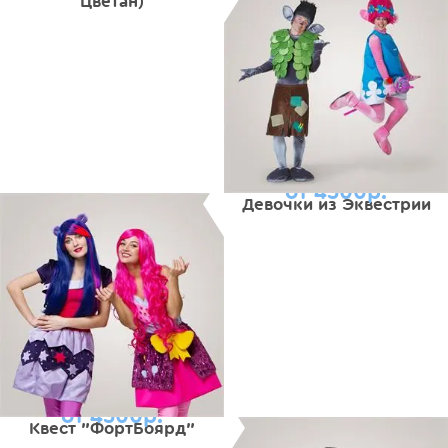
Цветан)
от 4500р.
Девочки из Эквестрии
от 4500р.
Квест "ФортБоярд"