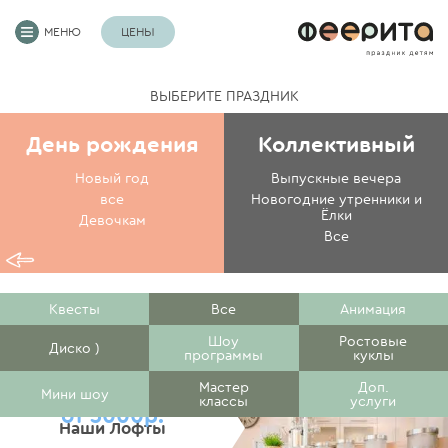
МЕНЮ
ЦЕНЫ
ВЫБЕРИТЕ ПРАЗДНИК
День рождения
Коллективный
Новый год
Выпускные вечера
все
Новогодние утренники и
Ёлки
Девочкам
Все
Квесты
Все
Анимация
Шоу
Ростовые
Диско )
программы
куклы
Мастер
Доп.
Мини шоу
классы
услуги
от 3000р.
Наши Лофты