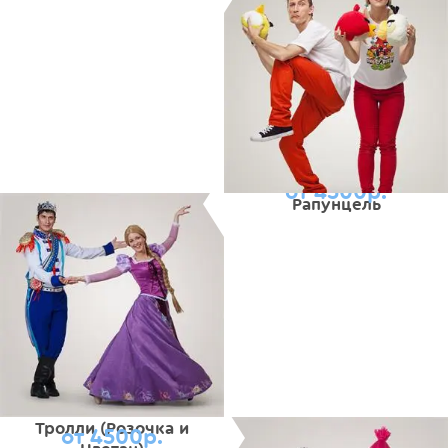
от 4500р.
Рапунцель
Тролли (Розочка и
от 4500р.