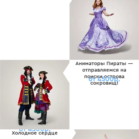
Аниматоры Пираты —
отправляемся на
поиски острова
от 4500р.
сокровищ!
от 4500р.
Холодное сердце