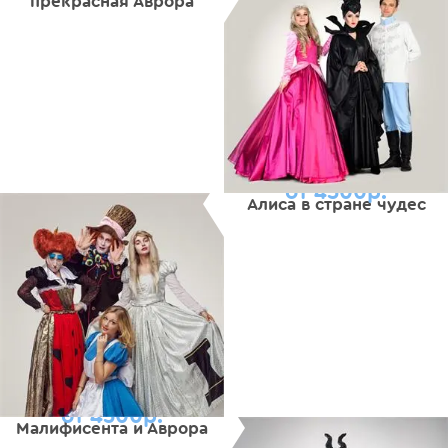
прекрасная Аврора
от 4500р.
Алиса в стране чудес
от 4500р.
Малифисента и Аврора