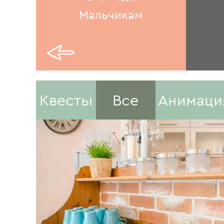
Мальчикам
Квесты
Все
Анимаци