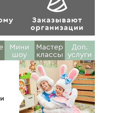
ому
Заказывают
у
организации
е
Мини
Мастер
Доп.
шоу
классы
услуги
ки