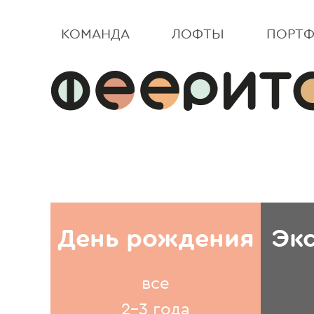
КОМАНДА
ЛОФТЫ
ПОРТ
День рождения
Эк
все
2-3 года