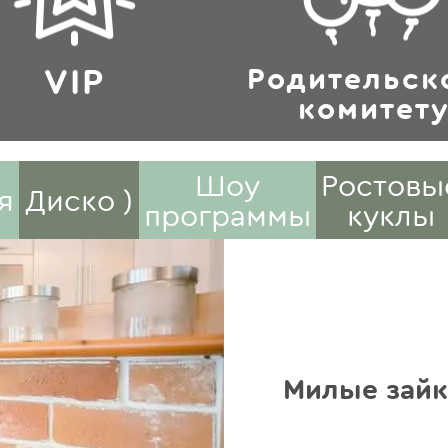
VIP
Родительск
комитет
Шоу
Ростовы
я
Диско )
программы
куклы
Милые зай