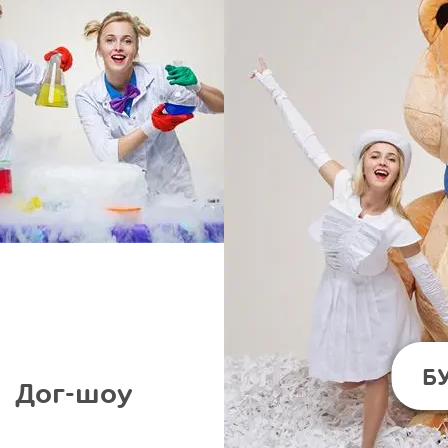
Б
Дог-шоу