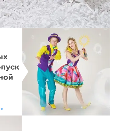
ых
опуск
ной
.