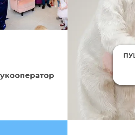
ПУ
вукооператор