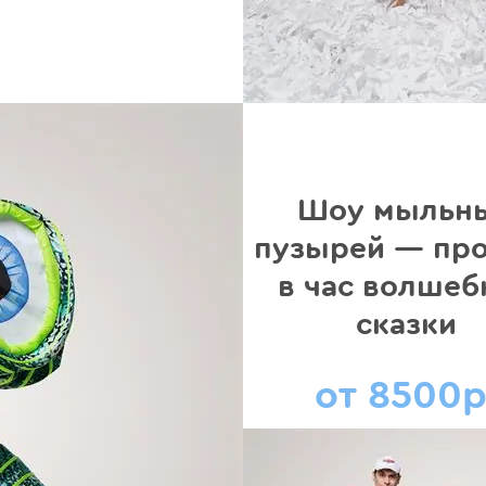
Шоу мыльн
пузырей — пр
в час волшеб
сказки
от 8500р