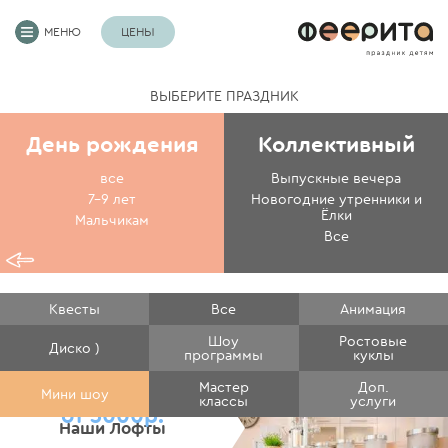
МЕНЮ
ЦЕНЫ
ВЫБЕРИТЕ ПРАЗДНИК
День рождения
Коллективный
все
Выпускные вечера
7-9 лет
Новогодние утренники и
Ёлки
Мальчикам
Все
Квесты
Все
Анимация
Шоу
Ростовые
Диско )
программы
куклы
Мастер
Доп.
Мини шоу
классы
услуги
от 3000р.
Наши Лофты