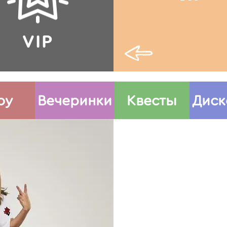
VIP
оу
Вечеринки
Квесты
Диск