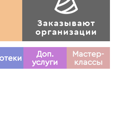
Заказывают
организации
Доп.
Мастер-
отеки
услуги
классы