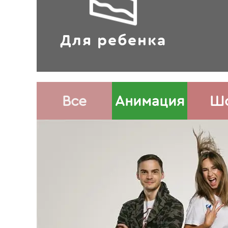
Для ребенка
Все
Анимация
Ш