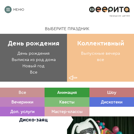
МЕНЮ
ВЫБЕРИТЕ ПРАЗДНИК
День рождения
Коллективный
День рождения
Выпускные вечера
Выписка из род.дома
все
Новый год
Все
Все
Анимация
Шоу
Вечеринки
Квесты
Дискотеки
Доп. услуги
Мастер-классы
Диско-заяц