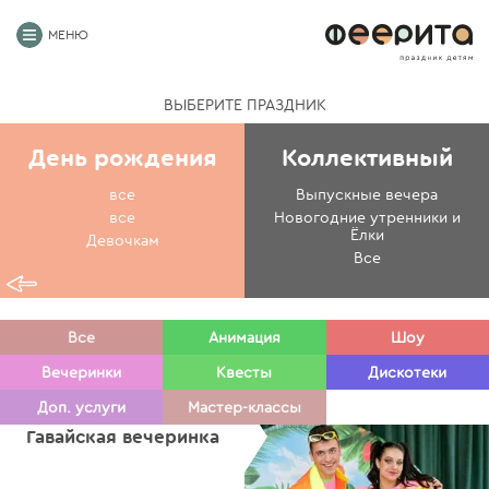
МЕНЮ
ВЫБЕРИТЕ ПРАЗДНИК
День рождения
Коллективный
все
Выпускные вечера
все
Новогодние утренники и
Ёлки
Девочкам
Все
Все
Анимация
Шоу
Вечеринки
Квесты
Дискотеки
Доп. услуги
Мастер-классы
Гавайская вечеринка