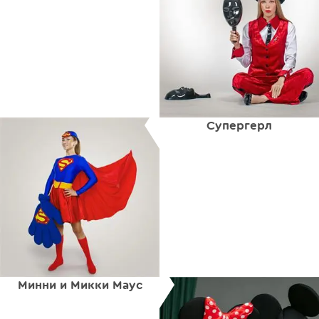
Супергерл
Минни и Микки Маус