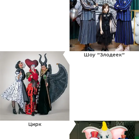
Шоу "Злодеек"
Цирк