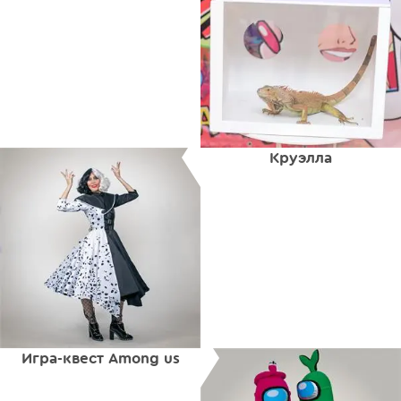
Круэлла
Игра-квест Among us