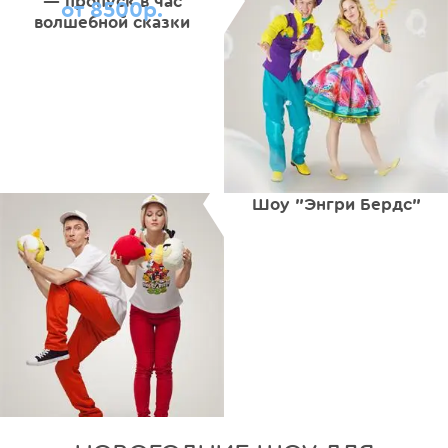
— пропуск в час
от 8500р.
волшебной сказки
Шоу "Энгри Бердс"