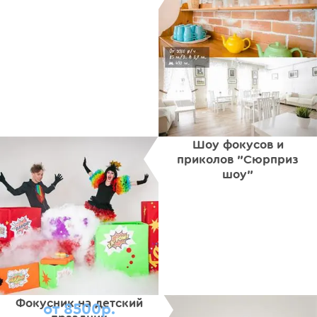
Шоу фокусов и
приколов "Сюрприз
шоу"
Фокусник на детский
от 8500р.