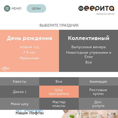
МЕНЮ
ЦЕНЫ
ВЫБЕРИТЕ ПРАЗДНИК
День рождения
Коллективный
Новый год
Выпускные вечера
7-9 лет
Новогодние утренники и
Ёлки
Мальчикам
Все
Квесты
Все
Анимация
Шоу
Ростовые
Диско )
программы
куклы
Мастер
Доп.
Мини шоу
классы
услуги
от 3000р.
Наши Лофты