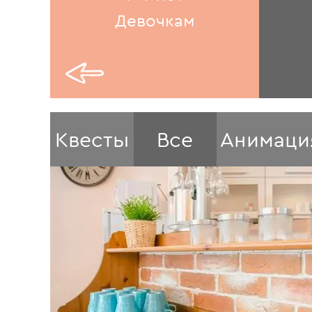
Девочкам
Квесты
Все
Анимаци