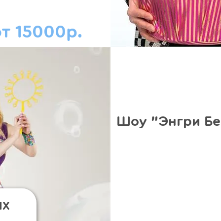
т 15000р.
Шоу "Энгри Бе
ЫХ