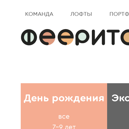
КОМАНДА
ЛОФТЫ
ПОРТ
День рождения
Эк
все
7-9 лет