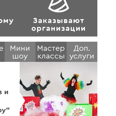
ому
Заказывают
у
организации
е
Мини
Мастер
Доп.
шоу
классы
услуги
 и
оу"