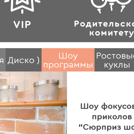
VIP
Родительск
комитет
Шоу
Ростовы
я
Диско )
программы
куклы
Шоу фокусов
приколов
"Сюрприз ш