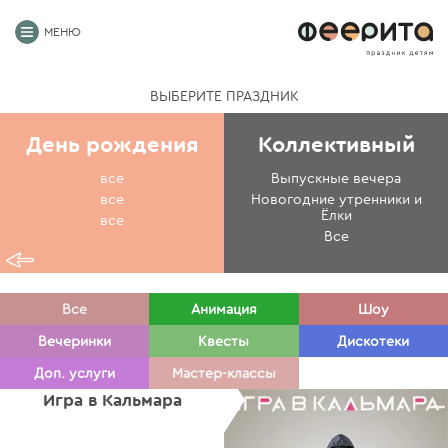
МЕНЮ
ВЫБЕРИТЕ ПРАЗДНИК
День рождения
Коллективный
все
Выпускные вечера
все
Новогодние утренники и
Ёлки
все
Все
Все
Анимация
Шоу
Вечеринки
Квесты
Дискотеки
Доп. услуги
Мастер-классы
Игра в Кальмара