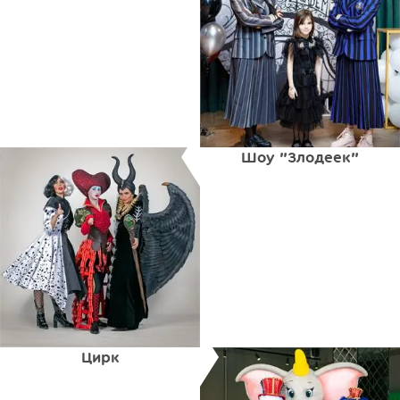
Шоу "Злодеек"
Цирк