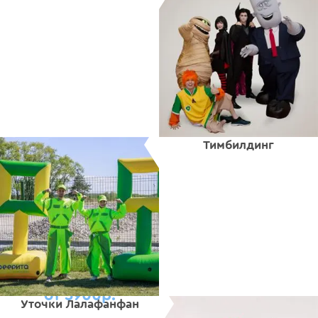
Тимбилдинг
от 5900р.
Уточки Лалафанфан