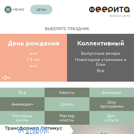
МЕНЮ
ЦЕНЫ
ВЫБЕРИТЕ ПРАЗДНИК
День рождения
Коллективный
все
Выпускные вечера
7-9 лет
Новогодние утренники и
Ёлки
все
Все
Все
Квесты
Анимация
Шоу
Анимация+
Диско
программы
Ростовые
Мастер
Доп.
куклы
классы
услуги
Трансформер Оптимус
от 11500р.