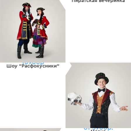
Пиратская вечеринка
10900р
Шоу "Расфокусники"
от 5900р.