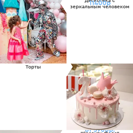
Дискотека с
11400р
зеркальным человеком
Торты
от 5900р.