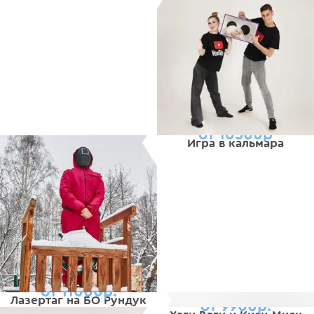
от 10500р
Игра в кальмара
от 11000р.
Лазертаг на БО Рундук
от 9900р.